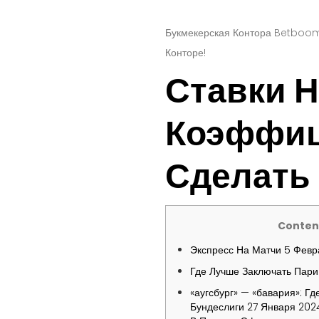
Букмекерская Контора Betboom
Конторе!
Ставки Н
Коэффиц
Сделать
Conten
Экспресс На Матчи 5 Февр
Где Лучше Заключать Пари
«аугсбург» — «бавария»: Г
Бундеслиги 27 Января 202