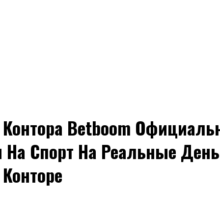
 Контора Betboom Официаль
и На Спорт На Реальные Ден
 Конторе