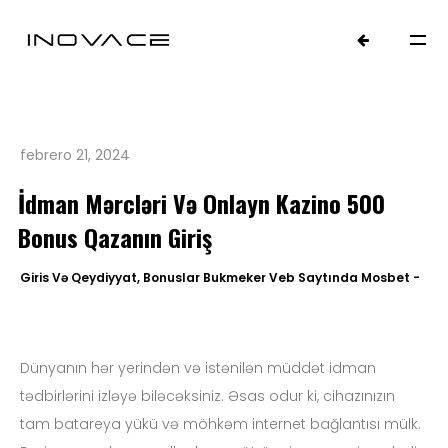
febrero 21, 2024
İdman Mərcləri Və Onlayn Kazino 500
Bonus Qazanın Giriş
Giris Və Qeydiyyat, Bonuslar Bukmeker Veb Saytında Mosbet -
548
PROJECTS
Dünyanın hər yerindən və istənilən müddət idman
tədbirlərini izləyə biləcəksiniz. Əsas odur ki, cihazınızın
tam batareya yükü və möhkəm internet bağlantısı mülk.
ABOUT US